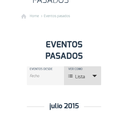
PASADOS
Home
Eventos pasados
EVENTOS
PASADOS
BÚSQUEDA
BÚSQUEDA
EVENTOS DESDE
NAVEGACIÓN
VER COMO
DE
Lista
DE
Y
EVENTOS
VISTAS
NAVEGACIÓ
DE
DE
EVENTO
julio 2015
VISTAS
DE