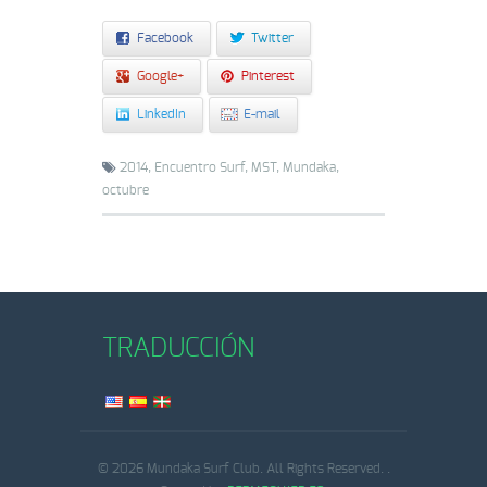
Facebook
Twitter
Google+
Pinterest
LinkedIn
E-mail
2014,
Encuentro Surf,
MST,
Mundaka,
octubre
TRADUCCIÓN
© 2026 Mundaka Surf Club. All Rights Reserved.
.