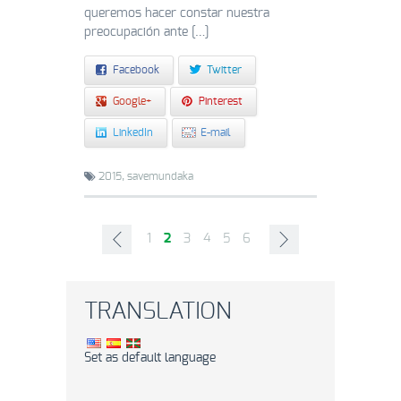
queremos hacer constar nuestra
preocupación ante […]
Facebook
Twitter
Google+
Pinterest
LinkedIn
E-mail
2015,
savemundaka
1
2
3
4
5
6
TRANSLATION
Set as default language